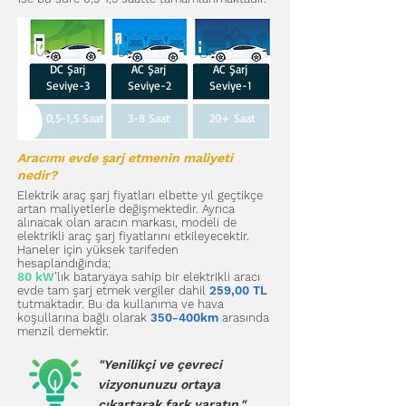
DC Şarj
AC Şarj
AC Şarj
Seviye-3
Seviye-2
Seviye-1
0,5-1,5 Saat
3-8 Saat
20+ Saat
Aracımı evde şarj etmenin maliyeti
nedir?
Elektrik araç şarj fiyatları elbette yıl geçtikçe
artan maliyetlerle değişmektedir. Ayrıca
alınacak olan aracın markası, modeli de
elektrikli araç şarj fiyatlarını etkileyecektir.
Haneler için yüksek tarifeden
hesaplandığında;
80 kW
’lık bataryaya sahip bir elektrikli aracı
evde tam şarj etmek vergiler dahil
259,00 TL
tutmaktadır. Bu da kullanıma ve hava
koşullarına bağlı olarak
350-400km
arasında
menzil demektir.
"Yenilikçi ve çevreci
vizyonunuzu ortaya
çıkartarak fark yaratın."