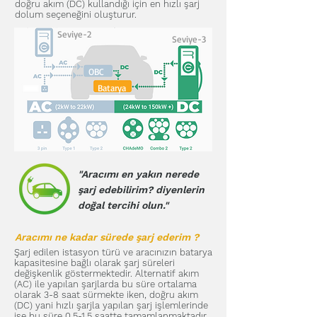
doğru akım (DC) kullandığı için en hızlı şarj
dolum seçeneğini oluşturur.
Seviye-2
Seviye-3
OBC
Batarya
"Aracımı en yakın nerede
şarj edebilirim? diyenlerin
doğal tercihi olun."
Aracımı ne kadar sürede şarj ederim ?
Şarj edilen istasyon türü ve aracınızın batarya
kapasitesine bağlı olarak şarj süreleri
değişkenlik göstermektedir. Alternatif akım
(AC) ile yapılan şarjlarda bu süre ortalama
olarak 3-8 saat sürmekte iken, doğru akım
(DC) yani hızlı şarjla yapılan şarj işlemlerinde
ise bu süre 0,5-1,5 saatte tamamlanmaktadır.