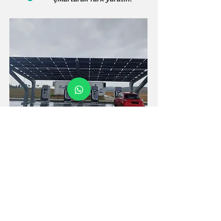
Bize Ulaşın
Güneşin sonsuz enerjisiyle tanışın.