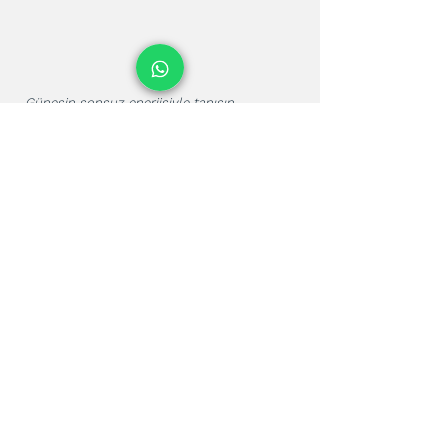
Güneşin sonsuz enerjisiyle tanışın.
Mansuroğlu Mah. 288/6 Sok. M2 Blok
No:4/109 İzmir / Bayraklı / Türkiye
+90 232 371 33 34
+90 542 371 93 90
(Online Whatsapp)
info@pruvaenerji.com
Hızlı Menü
Anasayfa
Hakkımızda